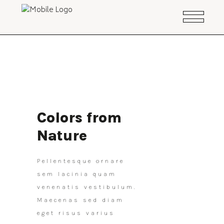
Colors from
Nature
Pellentesque ornare
sem lacinia quam
venenatis vestibulum.
Maecenas sed diam
eget risus varius