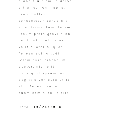
blandit ult am id dolor
sit amet non magna.
Cras mattis
consectetur purus sit
amet fermentum. Lorem
Ipsum proin gravi nibh
vel id nibh ultricies
velit auctor aliquet.
Aenean sollicitudin,
lorem quis bibendum
auctor, nisi elit
consequat ipsum, nec
sagittis vehicula ut id
elit. Aenean eu leo
quam sem nibh id elit.
10/26/2018
Date: